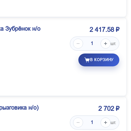
а Зубрёнок н/о
2 417.58 ₽
шт.
В КОРЗИНУ
ызговика н/о)
2 702 ₽
шт.