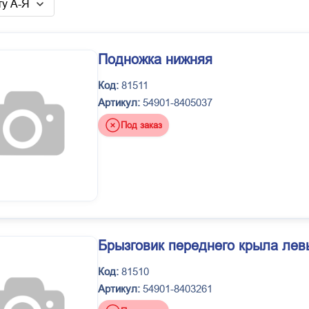
у А-Я
Подножка нижняя
Код:
81511
Артикул:
54901-8405037
Под заказ
Брызговик переднего крыла лев
Код:
81510
Артикул:
54901-8403261