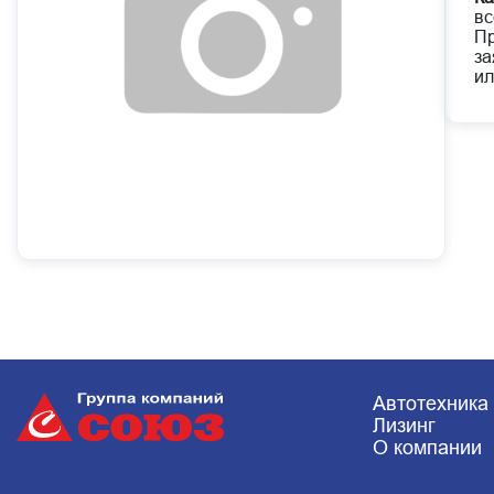
вс
Пр
за
ил
Автотехника
Лизинг
О компании