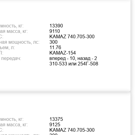
ность, кг:
13390
я масса, кг:
9110
С:
KAMAZ 740.705-300
ая мощность, лс:
300
ъем, л:
11.76
П:
KAMAZ-154
 передач:
вперед - 10, назад - 2
310-533 или 254Г-508
ность, кг:
13375
я масса, кг:
9125
С:
KAMAZ 740.705-300