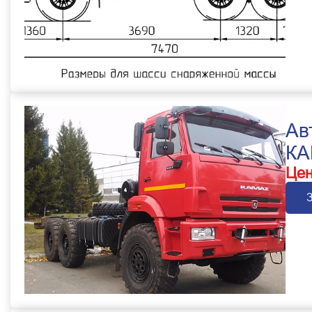
Ав
КА
Цен