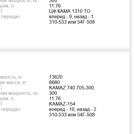
ая мощность, лс:
300
ъем, л:
11.76
П:
ЦФ КАМА 1310 TO
 передач:
вперед - 9, назад - 1
310-533 или 54Г-508
ность, кг:
13620
я масса, кг:
8880
С:
KAMAZ 740.705-300
ая мощность, лс:
300
ъем, л:
11.76
П:
KAMAZ-154
 передач:
вперед - 10, назад - 2
310-533 или 54Г-508