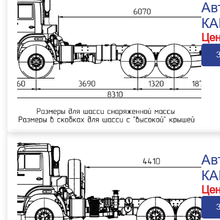
Ав
КА
Цен
Ав
КА
Цен