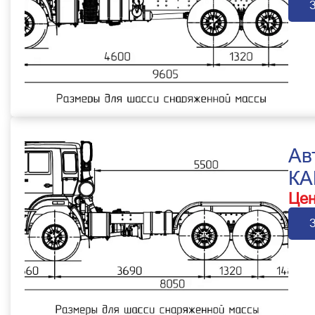
Ав
КА
Цен