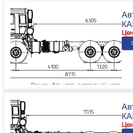
Ав
КА
Цен
Ав
КА
Цен