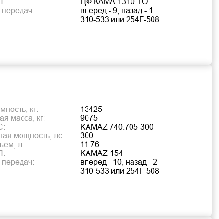
П:
ЦФ КАМА 1310 TO
 передач:
вперед - 9, назад - 1
310-533 или 254Г-508
ность, кг:
13425
я масса, кг:
9075
С:
KAMAZ 740.705-300
ая мощность, лс:
300
ъем, л:
11.76
П:
KAMAZ-154
 передач:
вперед - 10, назад - 2
310-533 или 254Г-508