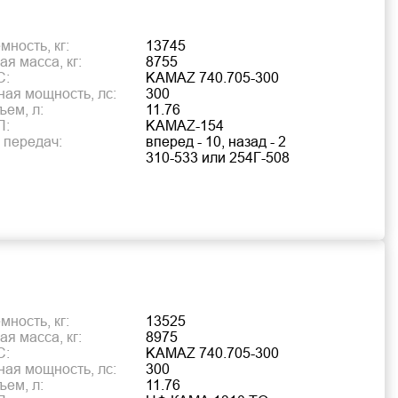
ность, кг:
13745
я масса, кг:
8755
С:
KAMAZ 740.705-300
ая мощность, лс:
300
ъем, л:
11.76
П:
KAMAZ-154
 передач:
вперед - 10, назад - 2
310-533 или 254Г-508
ность, кг:
13525
я масса, кг:
8975
С:
KAMAZ 740.705-300
ая мощность, лс:
300
ъем, л:
11.76