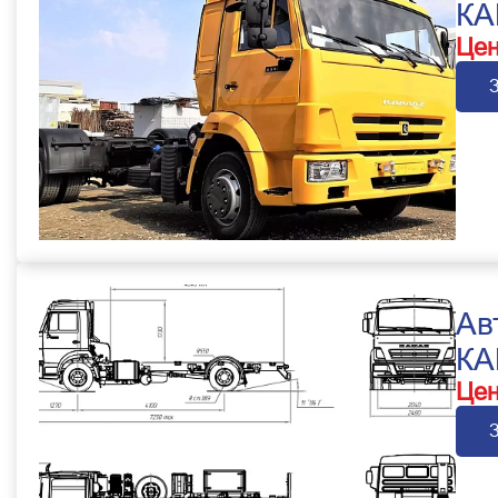
КА
Цен
Ав
КА
Цен