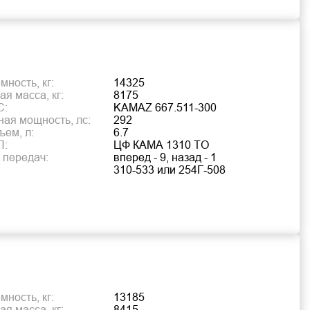
ность, кг:
14325
я масса, кг:
8175
С:
KAMAZ 667.511-300
ая мощность, лс:
292
ъем, л:
6.7
П:
ЦФ КАМА 1310 TO
 передач:
вперед - 9, назад - 1
310-533 или 254Г-508
ность, кг:
13185
я масса, кг:
8415