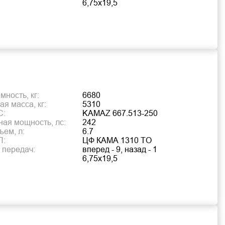
6,75х19,5
ность, кг:
6680
я масса, кг:
5310
С:
KAMAZ 667.513-250
ая мощность, лс:
242
ъем, л:
6.7
П:
ЦФ КАМА 1310 TO
 передач:
вперед - 9, назад - 1
6,75х19,5