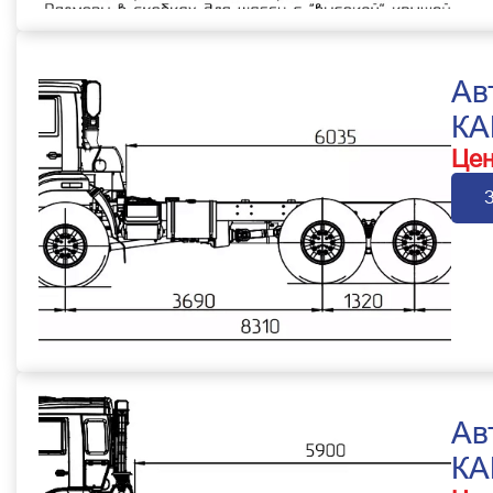
Ав
КА
Цен
Ав
КА