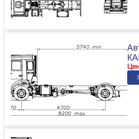
Ав
КА
Цен