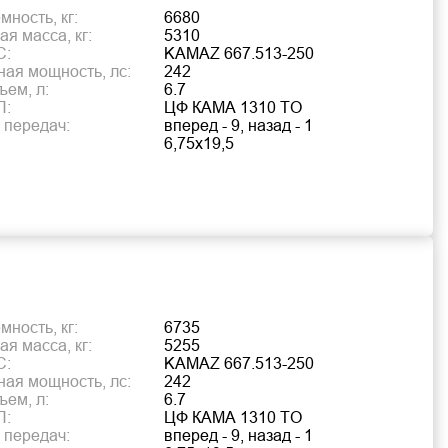
ность, кг:
6680
я масса, кг:
5310
С:
KAMAZ 667.513-250
ая мощность, лс:
242
ъем, л:
6.7
П:
ЦФ КАМА 1310 TO
 передач:
вперед - 9, назад - 1
6,75х19,5
ность, кг:
6735
я масса, кг:
5255
С:
KAMAZ 667.513-250
ая мощность, лс:
242
ъем, л:
6.7
П:
ЦФ КАМА 1310 TO
 передач:
вперед - 9, назад - 1