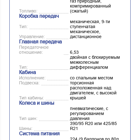
газ природный,
компримированный
Топливо:
(сжатый)
Коробка передач
механическая, 9-ти
Тип:
ступенчатая
механическое,
Управление:
дистанционное
Главная передача
Передаточное
отношение:
6,53
двойная с блокируемым
межколесным
Тип:
дифференциалом
Кабина
Исполнение:
со спальным местом
Подвеска:
торсионная
расположенная над
двигателем, с высокой
Тип кабины:
крышей
Колеса и шины
пневматические, с
регулированием
Тип шин:
давления
390/95 R20 или 425/85
Шины:
R21
Система питания
224 (9 баллонов по 80л