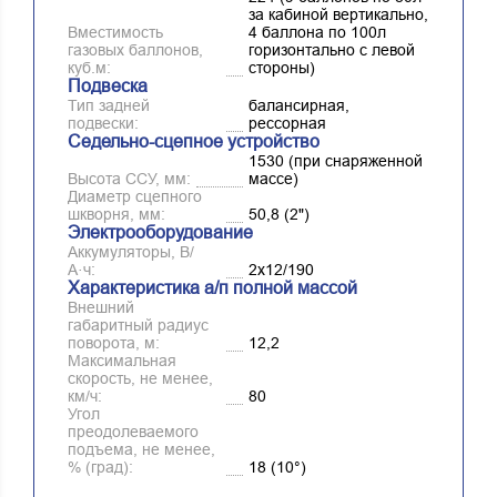
за кабиной вертикально,
Вместимость
4 баллона по 100л
газовых баллонов,
горизонтально с левой
куб.м:
стороны)
Подвеска
Тип задней
балансирная,
подвески:
рессорная
Седельно-сцепное устройство
1530 (при снаряженной
Высота ССУ, мм:
массе)
Диаметр сцепного
шкворня, мм:
50,8 (2")
Электрооборудование
Аккумуляторы, В/
А·ч:
2х12/190
Характеристика а/п полной массой
Внешний
габаритный радиус
поворота, м:
12,2
Максимальная
скорость, не менее,
км/ч:
80
Угол
преодолеваемого
подъема, не менее,
% (град):
18 (10°)