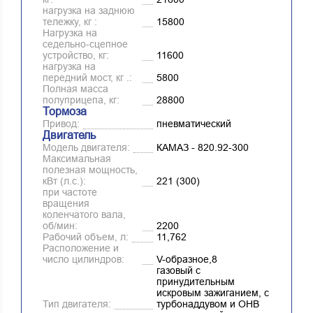
нагрузка на заднюю
тележку, кг :
15800
Нагрузка на
седельно-сцепное
устройство, кг:
11600
нагрузка на
передний мост, кг .:
5800
Полная масса
полуприцепа, кг:
28800
Тормоза
Привод:
пневматический
Двигатель
Модель двигателя:
КАМАЗ - 820.92-300
Максимальная
полезная мощность,
кВт (л.с.):
221 (300)
при частоте
вращения
коленчатого вала,
об/мин:
2200
Рабочий объем, л:
11,762
Расположение и
число цилиндров:
V-образное,8
газовый с
принудительным
искровым зажиганием, с
Тип двигателя:
турбонаддувом и ОНВ