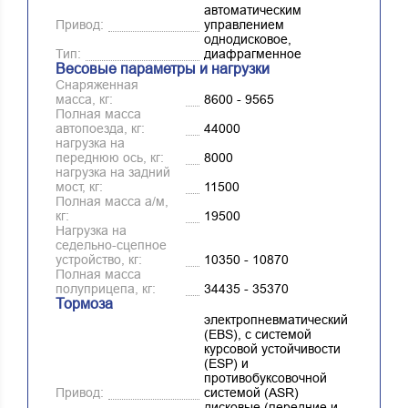
автоматическим
Привод:
управлением
однодисковое,
Тип:
диафрагменное
Весовые параметры и нагрузки
Снаряженная
масса, кг:
8600 - 9565
Полная масса
автопоезда, кг:
44000
нагрузка на
переднюю ось, кг:
8000
нагрузка на задний
мост, кг:
11500
Полная масса а/м,
кг:
19500
Нагрузка на
седельно-сцепное
устройство, кг:
10350 - 10870
Полная масса
полуприцепа, кг:
34435 - 35370
Тормоза
электропневматический
(EBS), с системой
курсовой устойчивости
(ESP) и
противобуксовочной
Привод:
системой (ASR)
дисковые (передние и