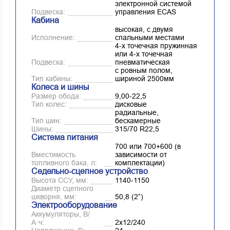
электронной системой
Подвеска:
управления ECAS
Кабина
высокая, с двумя
Исполнение:
спальными местами
4-х точечная пружинная
или 4-х точечная
Подвеска:
пневматическая
с ровным полом,
Тип кабины:
шириной 2500мм
Колеса и шины
Размер обода:
9,00-22,5
Тип колес:
дисковые
радиальные,
Тип шин:
бескамерные
Шины:
315/70 R22,5
Система питания
700 или 700+600 (в
Вместимость
зависимости от
топливного бака, л:
комплектации)
Седельно-сцепное устройство
Высота ССУ, мм:
1140-1150
Диаметр сцепного
шкворня, мм:
50,8 (2”)
Электрооборудование
Аккумуляторы, В/
А·ч:
2х12/240