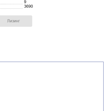
9
3690
Лизинг