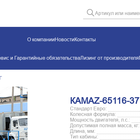
О компании
Новости
Контакты
вис и Гарантийные обязательства
Лизинг от производителя
Г
КАМАZ-65116-37
Стандарт Евро:
Колесная формула:
Мощность двигателя, л.с.:
Допустимая полная масса, кг:
Длина, мм:
Тип кабины: