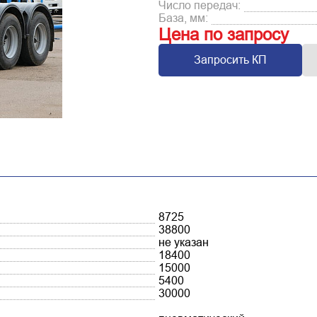
Число передач:
База, мм:
Цена по запросу
Запросить КП
8725
38800
не указан
18400
15000
5400
30000