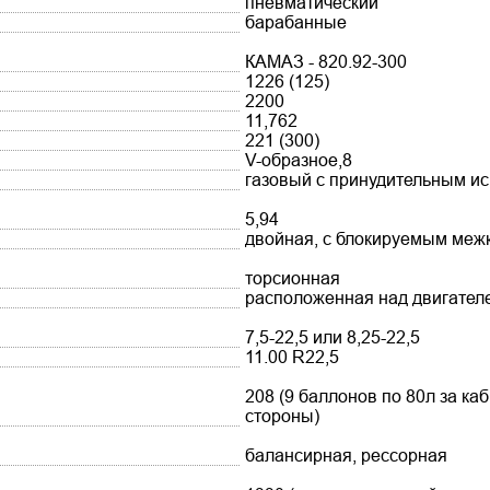
пневматический
барабанные
КАМАЗ - 820.92-300
1226 (125)
2200
11,762
221 (300)
V-образное,8
газовый с принудительным и
5,94
двойная, с блокируемым ме
торсионная
расположенная над двигател
7,5-22,5 или 8,25-22,5
11.00 R22,5
208 (9 баллонов по 80л за ка
стороны)
балансирная, рессорная