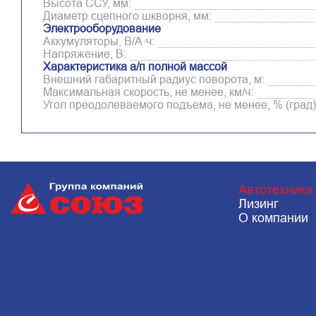
Высота ССУ, мм:
Диаметр сцепного шкворня, мм:
Электрооборудование
Аккумуляторы, В/А·ч:
Напряжение, B:
Характеристика а/п полной массой
Внешний габаритный радиус поворота, м:
Максимальная скорость, не менее, км/ч:
Угол преодолеваемого подъема, не менее, % (град)
Автотехника
Лизинг
Республика Татарстан, г. Набережные
О компании
челны, Металлургическая 15, стр.2
c 8.00 до 20.00, без перерыва и выходных
+7 (903) 061 66 66
bortnikav@apksouz.ru