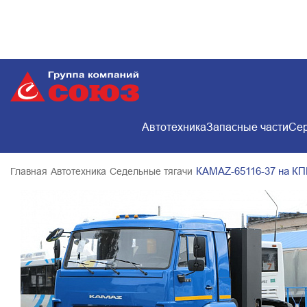
Автотехника
Запасные части
Сер
КАМАZ-65116-37 на КП
Главная
Автотехника
Седельные тягачи