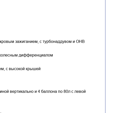
скровым зажиганием, с турбонаддувом и ОНВ
жколесным дифференциалом
ем, с высокой крышей
биной вертикально и 4 баллона по 80л с левой