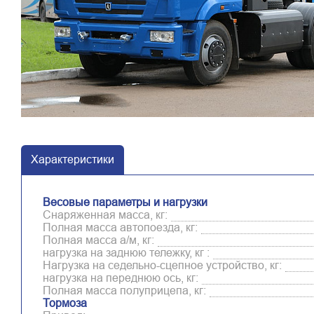
Характеристики
Весовые параметры и нагрузки
Снаряженная масса, кг:
Полная масса автопоезда, кг:
Полная масса а/м, кг:
нагрузка на заднюю тележку, кг :
Нагрузка на седельно-сцепное устройство, кг:
нагрузка на переднюю ось, кг:
Полная масса полуприцепа, кг:
Тормоза