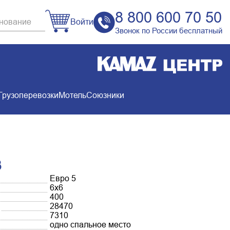
8 800 600 70 50
Войти
Звонок по России бесплатный
Грузоперевозки
Мотель
Союзники
3
Евро 5
6х6
400
28470
7310
одно спальное место