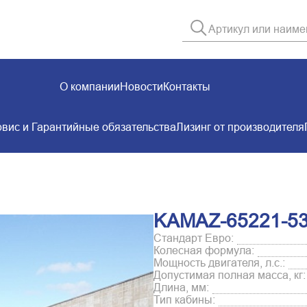
О компании
Новости
Контакты
вис и Гарантийные обязательства
Лизинг от производителя
KAMAZ-65221-5
Стандарт Евро:
Колесная формула:
Мощность двигателя, л.с.:
Допустимая полная масса, кг:
Длина, мм:
Тип кабины: