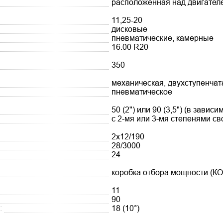
расположенная над двигател
11,25-20
дисковые
пневматические, камерные
16.00 R20
350
механическая, двухступенч
пневматическое
50 (2") или 90 (3,5") (в завис
с 2-мя или 3-мя степенями св
2х12/190
28/3000
24
коробка отбора мощности (К
11
90
:
18 (10°)