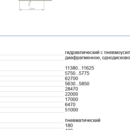
гидравлический с пневмоуси
диафрагменное, однодисково
11380...11625
5750...5775
62700
5630...5850
28470
22000
17000
6470
51000
пневматический
180