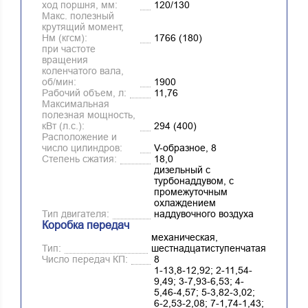
ход поршня, мм:
120/130
Макс. полезный
крутящий момент,
Нм (кгсм):
1766 (180)
при частоте
вращения
коленчатого вала,
об/мин:
1900
Рабочий объем, л:
11,76
Максимальная
полезная мощность,
кВт (л.с.):
294 (400)
Расположение и
число цилиндров:
V-образное, 8
Степень сжатия:
18,0
дизельный с
турбонаддувом, с
промежуточным
охлаждением
Тип двигателя:
наддувочного воздуха
Коробка передач
механическая,
Тип:
шестнадцатиступенчатая
Число передач КП:
8
1-13,8-12,92; 2-11,54-
9,49; 3-7,93-6,53; 4-
5,46-4,57; 5-3,82-3,02;
6-2,53-2,08; 7-1,74-1,43;