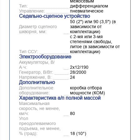
межосевым
Тип:
дифференциалом
Управление:
пневматическое
Седельно-сцепное устройство
50 (2") или 90 (3,5") (в
Диаметр сцепного
зависимости от
шкворня, мм:
комплектации)
с 2-мя или 3-мя
степенями свободы,
литое (в зависимости от
Тип ССУ:
комплектации)
Электрооборудование
Аккумуляторы, В/
А·ч:
2х12/190
Генератор, В/Вт:
28/2000
Напряжение, B:
24
Дополнительно
Дополнительное
коробка отбора
оборудование:
мощности (КОМ)
Характеристика а/п полной массой
Максимальная
скорость, не менее,
км/ч:
80
Угол
преодолеваемого
подъема, не менее,
% (град):
18 (10°)