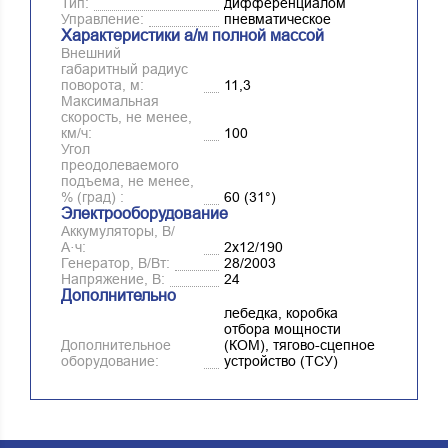
Тип:
дифференциалом
Управление:
пневматическое
Характеристики а/м полной массой
Внешний
габаритный радиус
поворота, м:
11,3
Максимальная
скорость, не менее,
км/ч:
100
Угол
преодолеваемого
подъема, не менее,
% (град) :
60 (31°)
Электрооборудование
Аккумуляторы, В/
А·ч:
2х12/190
Генератор, В/Вт:
28/2003
Напряжение, B:
24
Дополнительно
лебедка, коробка
отбора мощности
Дополнительное
(КОМ), тягово-сцепное
оборудование:
устройство (ТСУ)