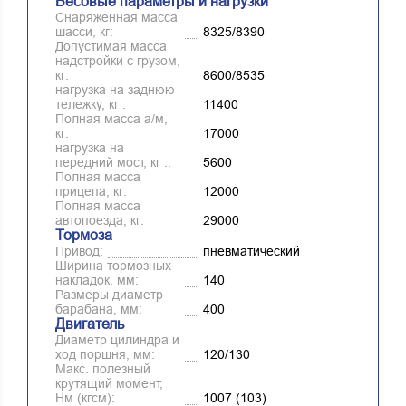
Весовые параметры и нагрузки
Снаряженная масса
шасси, кг:
8325/8390
Допустимая масса
надстройки с грузом,
кг:
8600/8535
нагрузка на заднюю
тележку, кг :
11400
Полная масса а/м,
кг:
17000
нагрузка на
передний мост, кг .:
5600
Полная масса
прицепа, кг:
12000
Полная масса
автопоезда, кг:
29000
Тормоза
Привод:
пневматический
Ширина тормозных
накладок, мм:
140
Размеры диаметр
барабана, мм:
400
Двигатель
Диаметр цилиндра и
ход поршня, мм:
120/130
Макс. полезный
крутящий момент,
Нм (кгсм):
1007 (103)