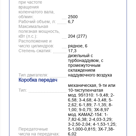
при частоте
вращения
коленчатого вала,
об/мин:
2500
Рабочий объем, л:
6,7
Максимальная
полезная мощность,
кВт (л.с.):
204 (277)
Расположение и
число цилиндров:
рядное, 6
Степень сжатия:
17,3
дизельный с
турбонаддувом, с
промежуточным
охлаждением
Тип двигателя:
наддувочного воздуха
Коробка передач
механическая, 9-ти или
Тип:
10-тиступенчатая
мод. 9S1310: 1-9,48; 2-
6,58; 3-4,68; 4-3,48; 5-
2,62; 6-1,89; 7-1,35; 8-
1,00; 9-0,75; ЗХ-8,97
мод. KАМАZ-154: 1-
7,82-6,38; 2-4,03-3,29;
3-2,50-2,04; 4-1,53-1,25;
Передаточные
5-1,000-0,815; ЗХ-7,38-
числа на передачах:
6,02