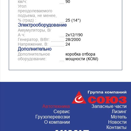
км/ч:
90
Угол
преодолеваемого
подъема, не менее,
% (град) :
25 (14°)
Электрооборудование
Аккумуляторы, В/
А·ч:
2х12/190
Генератор, В/Вт:
28/2000
Напряжение, B:
24
Дополнительно
Дополнительное
коробка отбора
оборудование:
мощности (КОМ)
Республика Татарстан, г. Набережные
Автотехника
Запасные части
челны, Металлургическая 15, стр.2
Сервис
Лизинг
c 8.00 до 20.00, без перерыва и выходных
Грузоперевозки
Мотель
+7 (903) 061 66 66
О компании
Новости
Контакты
bortnikav@apksouz.ru