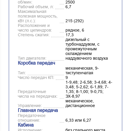
об/мин:
2500
Рабочий объем, л:
6,7
Максимальная
полезная мощность,
кВт (л.с.):
215 (292)
Расположение и
число цилиндров:
рядное, 6
Степень сжатия:
17,3
дизельный с
турбонаддувом, с
промежуточным
охлаждением
Тип двигателя:
наддувочного воздуха
Коробка передач
механическая, 9-
Тип:
тиступенчатая
Число передач КП:
9
1-9,48; 2-6,58; 3-4,68; 4-
3,48; 5-2,62; 6-1,89; 7-
Передаточные
1,35; 8-1,00; 9-0,75;
числа на передачах:
ЗХ-8,97
механическое,
Управление:
дистанционное
Главная передача
Передаточное
отношение:
6,33 или 6,27
Кабина
Исполнение:
без спального места