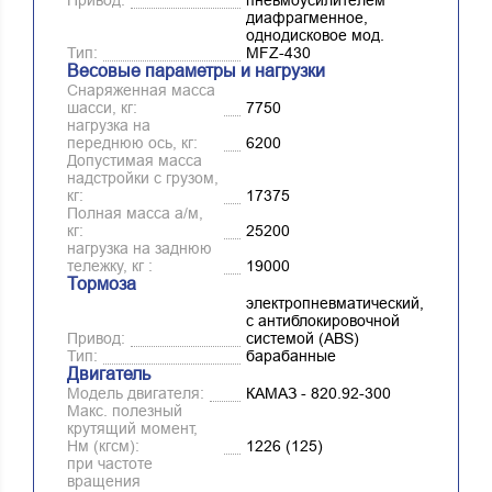
диафрагменное,
однодисковое мод.
Тип:
MFZ-430
Весовые параметры и нагрузки
Снаряженная масса
шасси, кг:
7750
нагрузка на
переднюю ось, кг:
6200
Допустимая масса
надстройки с грузом,
кг:
17375
Полная масса а/м,
кг:
25200
нагрузка на заднюю
тележку, кг :
19000
Тормоза
электропневматический,
с антиблокировочной
Привод:
системой (ABS)
Тип:
барабанные
Двигатель
Модель двигателя:
КАМАЗ - 820.92-300
Макс. полезный
крутящий момент,
Нм (кгсм):
1226 (125)
при частоте
вращения