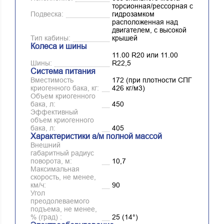
торсионная/рессорная с
Подвеска:
гидрозамком
расположенная над
двигателем, с высокой
Тип кабины:
крышей
Колеса и шины
11.00 R20 или 11.00
Шины:
R22,5
Система питания
Вместимость
172 (при плотности СПГ
криогенного бака, кг:
426 кг/м3)
Объем криогенного
бака, л:
450
Эффективный
объем криогенного
бака, л:
405
Характеристики а/м полной массой
Внешний
габаритный радиус
поворота, м:
10,7
Максимальная
скорость, не менее,
км/ч:
90
Угол
преодолеваемого
подъема, не менее,
% (град) :
25 (14°)