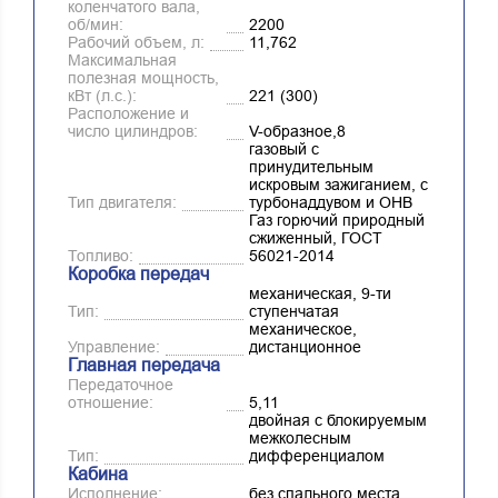
коленчатого вала,
об/мин:
2200
Рабочий объем, л:
11,762
Максимальная
полезная мощность,
кВт (л.с.):
221 (300)
Расположение и
число цилиндров:
V-образное,8
газовый с
принудительным
искровым зажиганием, с
Тип двигателя:
турбонаддувом и ОНВ
Газ горючий природный
сжиженный, ГОСТ
Топливо:
56021-2014
Коробка передач
механическая, 9-ти
Тип:
ступенчатая
механическое,
Управление:
дистанционное
Главная передача
Передаточное
отношение:
5,11
двойная с блокируемым
межколесным
Тип:
дифференциалом
Кабина
Исполнение:
без спального места