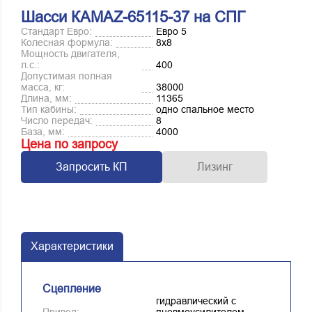
Шасси КАМАZ-65115-37 на СПГ
Стандарт Евро:
Евро 5
Колесная формула:
8х8
Мощность двигателя,
л.с.:
400
Допустимая полная
масса, кг:
38000
Длина, мм:
11365
Тип кабины:
одно спальное место
Число передач:
8
База, мм:
4000
Цена по запросу
Запросить КП
Лизинг
Характеристики
Сцепление
гидравлический с
Привод:
пневмоусилителем