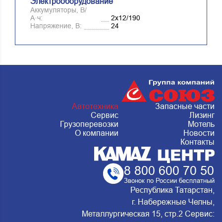
Электрооборудование
Аккумуляторы, В/
А·ч:
2х12/190
Напряжение, B:
24
Республика Татарстан, г. Набережные
Автотехника
Запасные части
челны, Металлургическая 15, стр.2
Сервис
Лизинг
c 8.00 до 20.00, без перерыва и выходных
Грузоперевозки
Мотель
+7 (903) 061 66 66
О компании
Новости
Контакты
bortnikav@apksouz.ru
8 800 600 70 50
Звонок по России бесплатный
Республика Татарстан,
г. Набережные Челны,
Металлургическая 15, стр.2 Сервис: