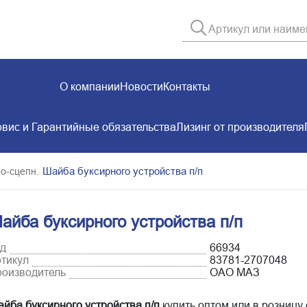
О компании
Новости
Контакты
вис и Гарантийные обязательства
Лизинг от производителя
Шайба буксирного устройства п/п
о-сцепн.
айба буксирного устройства п/п
д
66934
тикул
83781-2707048
оизводитель
ОАО МАЗ
йба буксирного устройства п/п
купить оптом или в розницу 