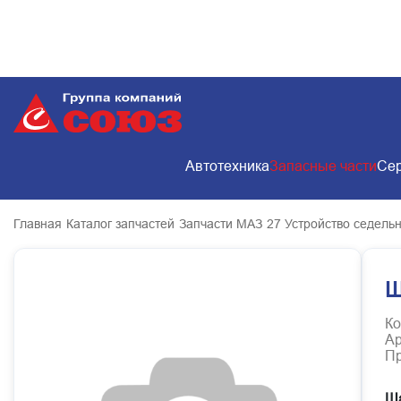
Автотехника
Запасные части
Сер
Главная
Каталог запчастей
Запчасти МАЗ
27 Устройство седельн
Ш
Ко
Ар
Пр
Ша