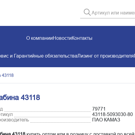
О компании
Новости
Контакты
вис и Гарантийные обязательства
Лизинг от производителя
 43118
абина 43118
д
79771
тикул
43118-5093030-80
оизводитель
ПАО КАМАЗ
бина 43118
купить оптом или в розницу с доставкой по все