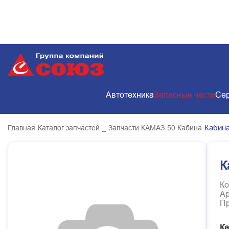
Автотехника
Запасные части
Сер
Кабина
Главная
Каталог запчастей
_ Запчасти КАМАЗ
50 Кабина
К
Ко
Ар
Пр
Ка