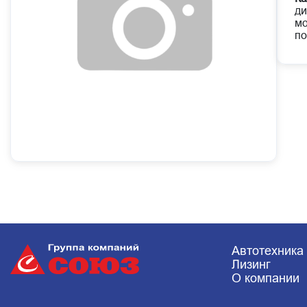
ди
мо
по
Автотехника
Лизинг
О компании