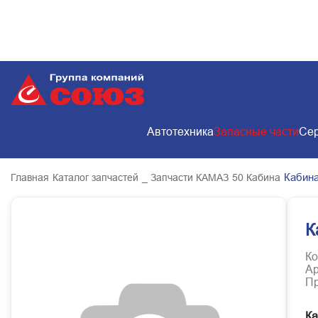
Автотехника
Запасные части
Сер
Кабин
Главная
Каталог запчастей
_ Запчасти КАМАЗ
50 Кабина
К
Ко
Ар
Пр
Ка