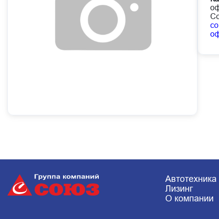
оф
Со
co
о
Автотехника
Лизинг
О компании