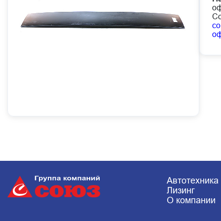
оф
Со
co
о
Автотехника
Лизинг
О компании