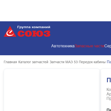
Автотехника
Запасные части
Сер
Па
Главная
Каталог запчастей
Запчасти МАЗ
53 Передок кабины
П
Ко
Ар
Пр
Па