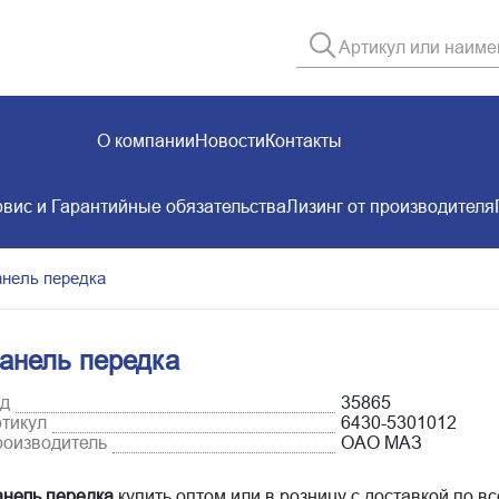
О компании
Новости
Контакты
вис и Гарантийные обязательства
Лизинг от производителя
нель передка
анель передка
д
35865
тикул
6430-5301012
оизводитель
ОАО МАЗ
нель передка
купить оптом или в розницу с доставкой по вс