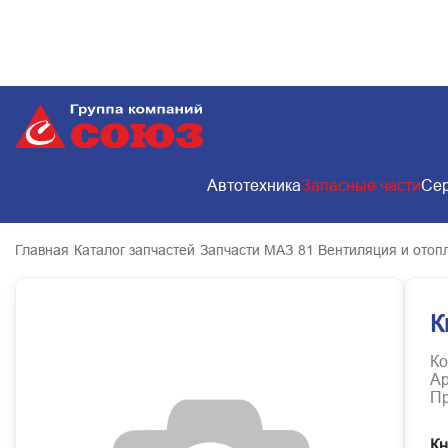
Автотехника
Запасные части
Сер
Главная
Каталог запчастей
Запчасти МАЗ
81 Вентиляция и отоп
К
Ко
Ар
Пр
Кн