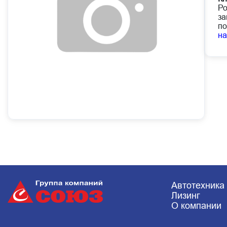
Ро
за
по
н
Автотехника
Лизинг
О компании