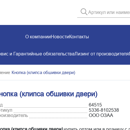
О компании
Новости
Контакты
вис и Гарантийные обязательства
Лизинг от производителя
Кнопка (клипса обшивки двери)
ление
нопка (клипса обшивки двери)
д
64515
тикул
5336-8102538
оизводитель
ООО ОЗАА
опка (клипса обшивки двери)
купить оптом или в розницу с 