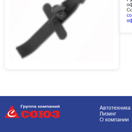
оф
Со
co
о
Автотехника
Лизинг
О компании