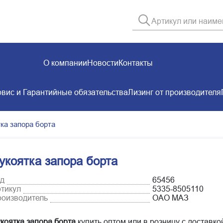
О компании
Новости
Контакты
вис и Гарантийные обязательства
Лизинг от производителя
ка запора борта
укоятка запора борта
д
65456
тикул
5335-8505110
оизводитель
ОАО МАЗ
коятка запора борта
купить оптом или в розницу с доставко