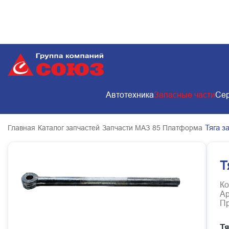
Автотехника
Запасные части
Сер
Тяга з
Главная
Каталог запчастей
Запчасти МАЗ
85 Платформа
Т
Ко
Ар
Пр
Тя