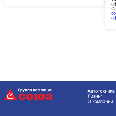
оф
Со
co
о
Автотехника
Лизинг
О компании