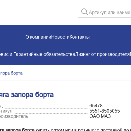
О компании
Новости
Контакты
вис и Гарантийные обязательства
Лизинг от производителя
апора борта
яга запора борта
д
65478
тикул
5551-8505055
оизводитель
ОАО МАЗ
га запора борта
купить оптом или в розницу с доставкой по 