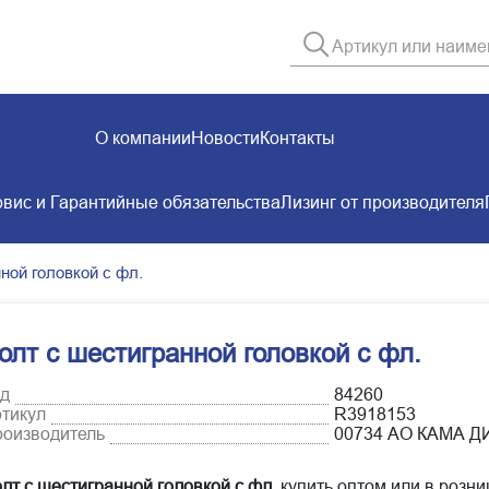
О компании
Новости
Контакты
вис и Гарантийные обязательства
Лизинг от производителя
ной головкой с фл.
олт с шестигранной головкой с фл.
д
84260
тикул
R3918153
оизводитель
00734 АО КАМА 
лт с шестигранной головкой с фл.
купить оптом или в розни