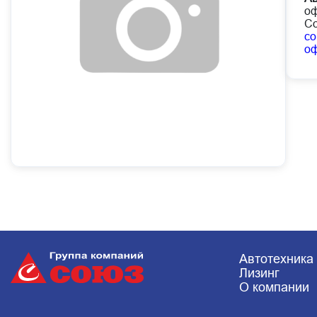
оф
Со
co
о
Автотехника
Лизинг
О компании