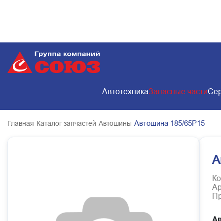
Автотехника
Запасные части
Сер
Автошина 185/65Р15
Главная
Каталог запчастей
Автошины
А
Ко
Ар
Пр
Ав