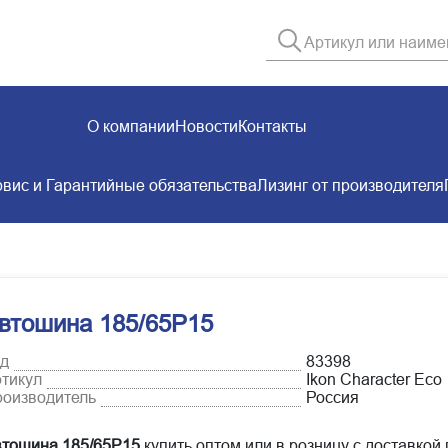
О компании
Новости
Контакты
вис и Гарантийные обязательства
Лизинг от производителя
втошина 185/65Р15
д
83398
тикул
Ikon Character Eco
оизводитель
Россия
тошина 185/65Р15
купить оптом или в розницу с доставкой 