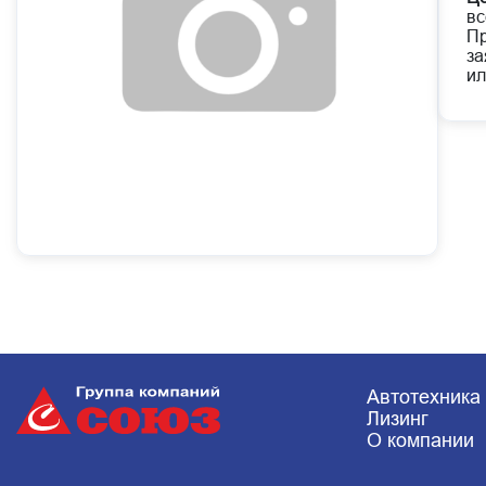
вс
Пр
за
ил
Автотехника
Лизинг
О компании