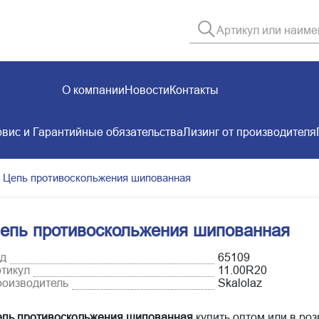
О компании
Новости
Контакты
вис и Гарантийные обязательства
Лизинг от производителя
Цепь противоскольжения шипованная
епь противоскольжения шипованная
д
65109
тикул
11.00R20
оизводитель
Skalolaz
пь противоскольжения шипованная
купить оптом или в роз