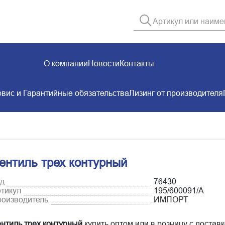
О компании
Новости
Контакты
вис и Гарантийные обязательства
Лизинг от производителя
ентиль трех контурный
д
76430
тикул
195/600091/А
оизводитель
ИМПОРТ
нтиль трех контурный
купить оптом или в розницу с доставк