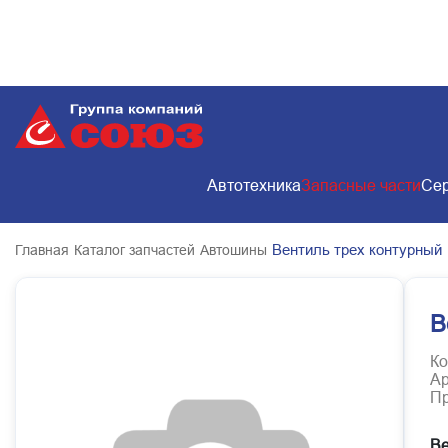
Автотехника
Запасные части
Сер
Вентиль трех контурный
Главная
Каталог запчастей
Автошины
В
Ко
Ар
Пр
Ве