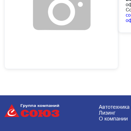
оф
Со
co
о
Автотехника
Лизинг
О компании