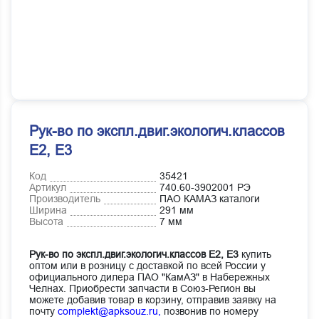
Рук-во по экспл.двиг.экологич.классов
Е2, Е3
Код
35421
Артикул
740.60-3902001 РЭ
Производитель
ПАО КАМАЗ каталоги
Ширина
291 мм
Высота
7 мм
Рук-во по экспл.двиг.экологич.классов Е2, Е3
купить
оптом или в розницу с доставкой по всей России у
официального дилера ПАО "КамАЗ" в Набережных
Челнах. Приобрести запчасти в Союз-Регион вы
можете добавив товар в корзину, отправив заявку на
почту
complekt@apksouz.ru,
позвонив по номеру