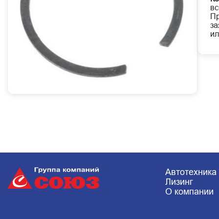
вс
Пр
за
ил
Автотехника
Лизинг
О компании