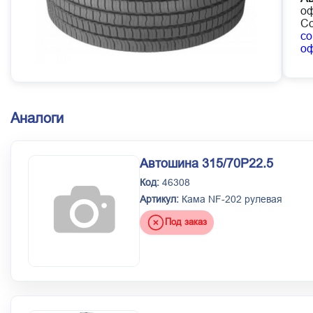
оф
Со
co
о
Аналоги
Автошина 315/70Р22.5
Код:
46308
Артикул:
Кама NF-202 рулевая
Под заказ