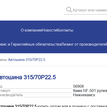
О компании
Новости
Контакты
вис и Гарантийные обязательства
Лизинг от производителя
Автошина 315/70Р22.5
шины
втошина 315/70Р22.5
д
56908
тикул
Кама NF-501 руле
оизводитель
Нижнекамск
тошина 315/70Р22.5
купить оптом или в розницу с доставко