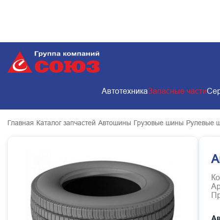
Автотехника
Запасные части
Сер
Главная
Каталог запчастей
Автошины
Грузовые шины
Рулевые 
А
Ко
Ар
Пр
Ав