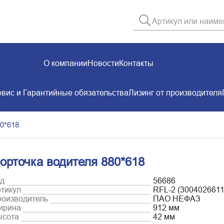
О компании
Новости
Контакты
вис и Гарантийные обязательства
Лизинг от производителя
0*618
орточка водителя 880*618
д
56686
тикул
RFL-2 (3004026611
оизводитель
ПАО НЕФАЗ
ирина
912 мм
ысота
42 мм