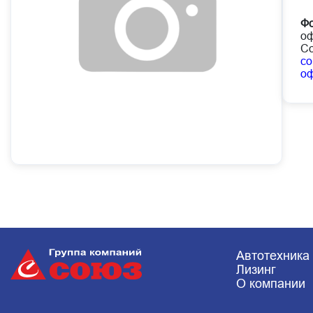
Фо
оф
Со
co
о
Автотехника
Лизинг
О компании