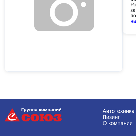
Ро
за
по
н
Автотехника
Лизинг
О компании