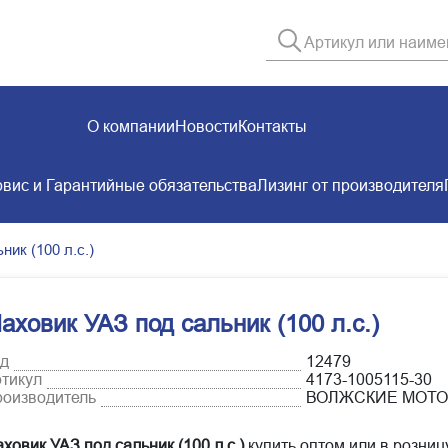
О компании
Новости
Контакты
вис и Гарантийные обязательства
Лизинг от производителя
ик (100 л.с.)
аховик УАЗ под сальник (100 л.с.)
д
12479
тикул
4173-1005115-30
оизводитель
ВОЛЖСКИЕ МОТ
ховик УАЗ под сальник (100 л.с.)
купить оптом или в розниц