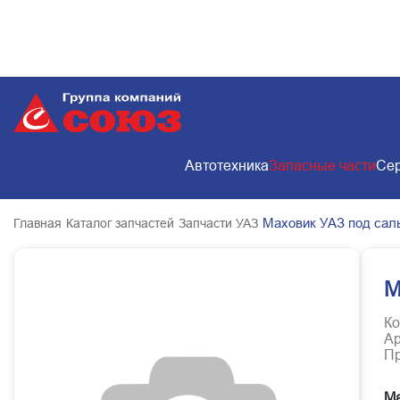
Автотехника
Запасные части
Сер
Маховик УАЗ под сальн
Главная
Каталог запчастей
Запчасти УАЗ
М
Ко
Ар
Пр
Ма