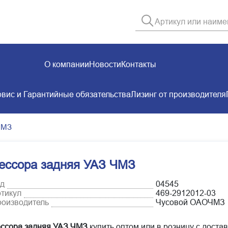
О компании
Новости
Контакты
вис и Гарантийные обязательства
Лизинг от производителя
ЧМЗ
ессора задняя УАЗ ЧМЗ
д
04545
тикул
469-2912012-03
оизводитель
Чусовой ОАОЧМЗ
ссора задняя УАЗ ЧМЗ
купить оптом или в розницу с достав