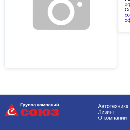
оф
Со
co
о
Автотехника
Лизинг
О компании