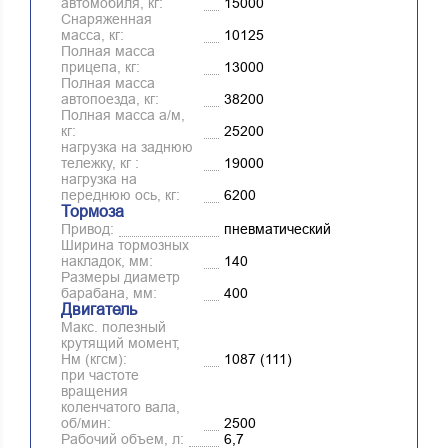
автомобиля, кг:
15000
Снаряженная
масса, кг:
10125
Полная масса
прицепа, кг:
13000
Полная масса
автопоезда, кг:
38200
Полная масса а/м,
кг:
25200
нагрузка на заднюю
тележку, кг :
19000
нагрузка на
переднюю ось, кг:
6200
Тормоза
Привод:
пневматический
Ширина тормозных
накладок, мм:
140
Размеры диаметр
барабана, мм:
400
Двигатель
Макс. полезный
крутящий момент,
Нм (кгсм):
1087 (111)
при частоте
вращения
коленчатого вала,
об/мин:
2500
Рабочий объем, л:
6,7