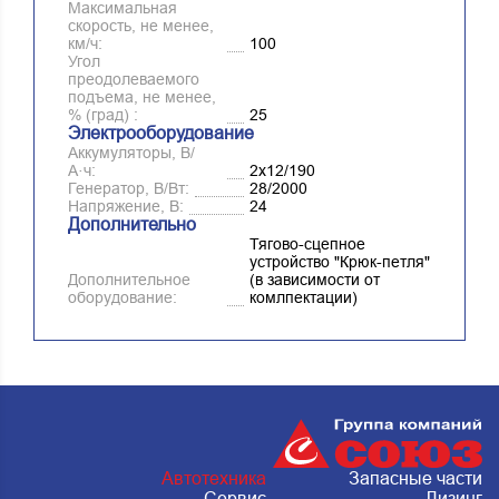
Максимальная
скорость, не менее,
км/ч:
100
Угол
преодолеваемого
подъема, не менее,
% (град) :
25
Электрооборудование
Аккумуляторы, В/
А·ч:
2x12/190
Генератор, В/Вт:
28/2000
Напряжение, B:
24
Дополнительно
Тягово-сцепное
устройство "Крюк-петля"
Дополнительное
(в зависимости от
оборудование:
комлпектации)
Республика Татарстан, г. Набережные
Автотехника
Запасные части
челны, Металлургическая 15, стр.2
Сервис
Лизинг