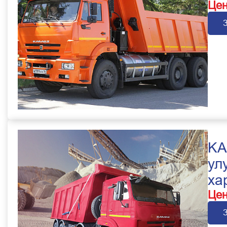
Цен
KA
ул
ха
Цен