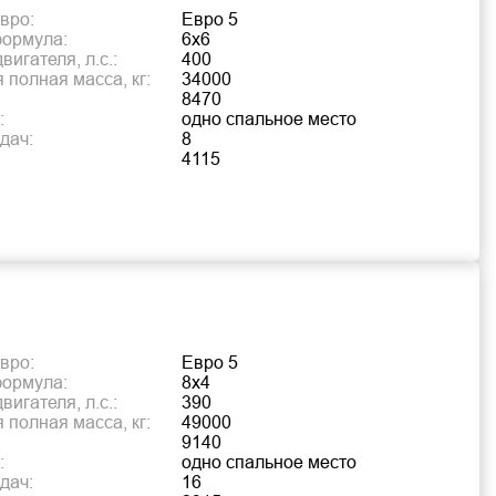
вро:
Евро 5
формула:
6х6
игателя, л.с.:
400
 полная масса, кг:
34000
8470
:
одно спальное место
дач:
8
4115
вро:
Евро 5
формула:
8х4
игателя, л.с.:
390
 полная масса, кг:
49000
9140
:
одно спальное место
дач:
16