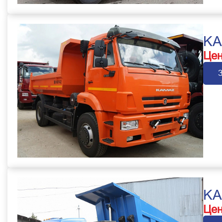
KA
Цен
KA
Цен