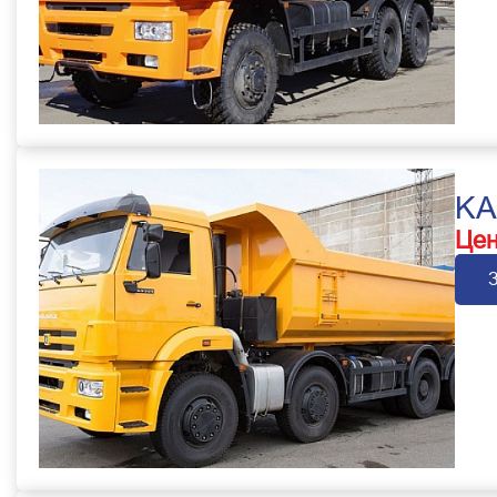
KA
Цен