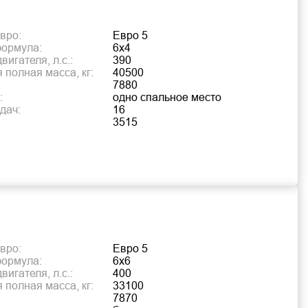
вро:
Евро 5
формула:
6х4
игателя, л.с.:
390
 полная масса, кг:
40500
7880
:
одно спальное место
дач:
16
3515
вро:
Евро 5
формула:
6х6
игателя, л.с.:
400
 полная масса, кг:
33100
7870