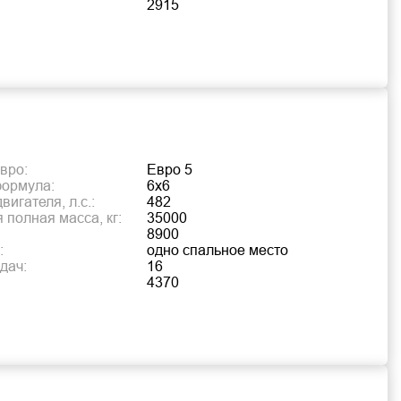
2915
вро:
Евро 5
формула:
6х6
игателя, л.с.:
482
 полная масса, кг:
35000
8900
:
одно спальное место
дач:
16
4370