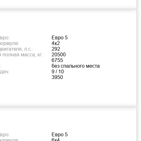
вро:
Евро 5
формула:
4х2
игателя, л.с.:
292
 полная масса, кг:
20500
6755
:
без спального места
дач:
9 / 10
3950
вро:
Евро 5
формула:
6х4