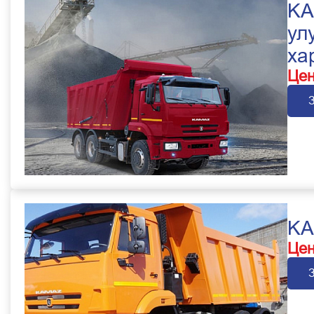
KA
ул
ха
Цен
KA
Цен