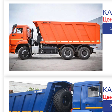
KA
Цен
KA
Цен