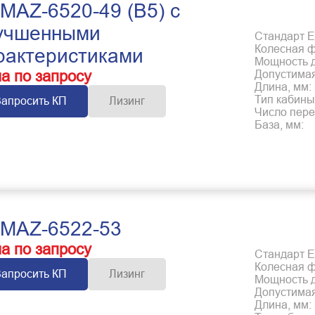
MAZ-6520-49 (B5) с
учшенными
Стандарт Е
Колесная 
рактеристиками
Мощность дв
а по запросу
Допустимая
Длина, мм:
Тип кабины
Запросить КП
Лизинг
Число пере
База, мм:
MAZ-6522-53
а по запросу
Стандарт Е
Колесная 
Запросить КП
Лизинг
Мощность дв
Допустимая
Длина, мм: