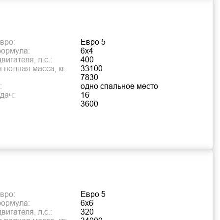
вро:
Евро 5
формула:
6х4
игателя, л.с.:
400
 полная масса, кг:
33100
7830
:
одно спальное место
дач:
16
3600
вро:
Евро 5
формула:
6х6
игателя, л.с.:
320