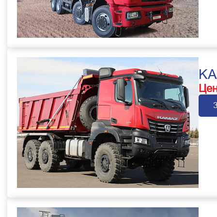
KA
Цен