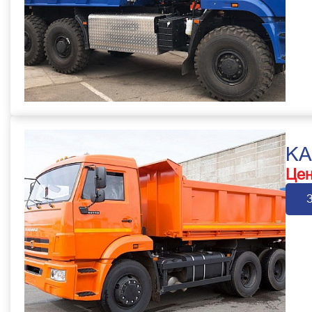
KA
Цен