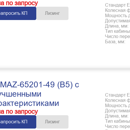
а по запросу
Стандарт Е
Колесная 
Запросить КП
Лизинг
Мощность дв
Допустимая
Длина, мм:
Тип кабины
Число пере
База, мм:
MAZ-65201-49 (B5) с
учшенными
Стандарт Е
Колесная 
рактеристиками
Мощность дв
а по запросу
Допустимая
Длина, мм:
Тип кабины
Запросить КП
Лизинг
Число пере