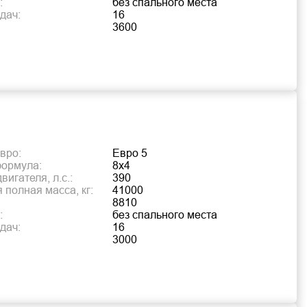
:
без спального места
дач:
16
3600
вро:
Евро 5
формула:
8х4
игателя, л.с.:
390
 полная масса, кг:
41000
8810
:
без спального места
дач:
16
3000