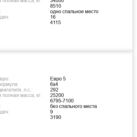
 полная масса, кг:
34000
8510
:
одно спальное место
дач:
16
4115
вро:
Евро 5
формула:
6х4
игателя, л.с.:
292
 полная масса, кг:
25200
6795-7100
:
без спального места
дач:
9
3190