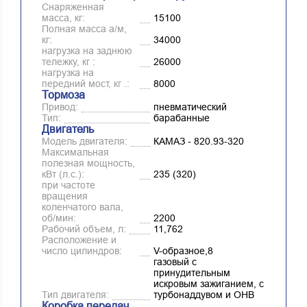
Снаряженная
масса, кг:
15100
Полная масса а/м,
кг:
34000
нагрузка на заднюю
тележку, кг :
26000
нагрузка на
передний мост, кг .:
8000
Тормоза
Привод:
пневматический
Тип:
барабанные
Двигатель
Модель двигателя:
КАМАЗ - 820.93-320
Максимальная
полезная мощность,
кВт (л.с.):
235 (320)
при частоте
вращения
коленчатого вала,
об/мин:
2200
Рабочий объем, л:
11,762
Расположение и
число цилиндров:
V-образное,8
газовый с
принудительным
искровым зажиганием, с
Тип двигателя:
турбонаддувом и ОНВ
Коробка передач