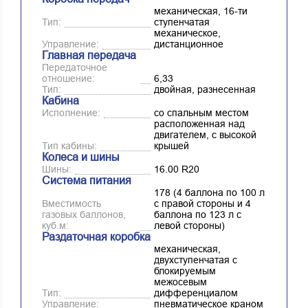
механическая, 16-ти
Тип:
ступенчатая
механическое,
Управление:
дистанционное
Главная передача
Передаточное
отношение:
6,33
Тип:
двойная, разнесенная
Кабина
Исполнение:
со спальным местом
расположенная над
двигателем, с высокой
Тип кабины:
крышей
Колеса и шины
Шины:
16.00 R20
Система питания
178 (4 баллона по 100 л
Вместимость
с правой стороны и 4
газовых баллонов,
баллона по 123 л с
куб.м:
левой стороны)
Раздаточная коробка
механическая,
двухступенчатая с
блокируемым
межосевым
Тип:
дифференциалом
Управление:
пневматическое краном