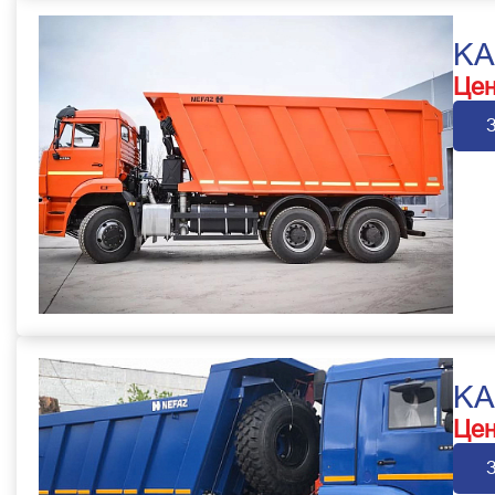
KA
Цен
KA
Цен