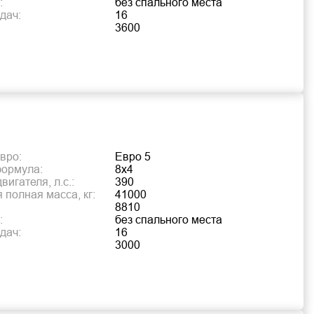
:
без спального места
дач:
16
3600
вро:
Евро 5
формула:
8х4
игателя, л.с.:
390
 полная масса, кг:
41000
8810
:
без спального места
дач:
16
3000