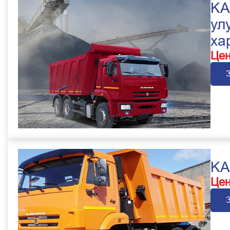
KA
ул
ха
Цен
KA
Цен