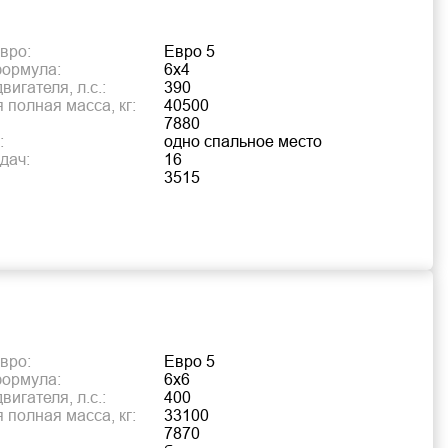
вро:
Евро 5
формула:
6х4
игателя, л.с.:
390
 полная масса, кг:
40500
7880
:
одно спальное место
дач:
16
3515
вро:
Евро 5
формула:
6х6
игателя, л.с.:
400
 полная масса, кг:
33100
7870