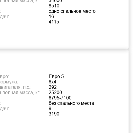
 полная масса, кг:
34000
8510
:
одно спальное место
дач:
16
4115
вро:
Евро 5
формула:
6х4
игателя, л.с.:
292
 полная масса, кг:
25200
6795-7100
:
без спального места
дач:
9
3190