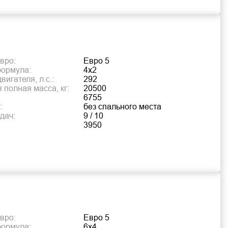
вро:
Евро 5
формула:
4х2
игателя, л.с.:
292
 полная масса, кг:
20500
6755
:
без спального места
дач:
9 / 10
3950
вро:
Евро 5
формула:
6х4