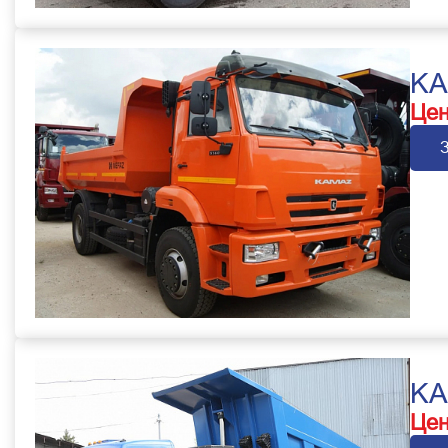
KA
Цен
KA
Цен