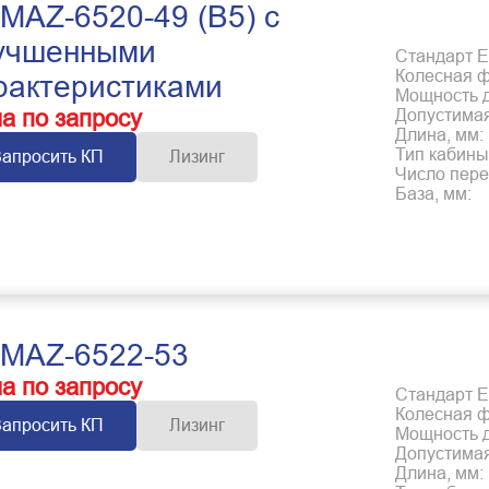
MAZ-6520-49 (B5) с
учшенными
Стандарт Е
Колесная 
рактеристиками
Мощность дв
а по запросу
Допустимая
Длина, мм:
Тип кабины
Запросить КП
Лизинг
Число пере
База, мм:
MAZ-6522-53
а по запросу
Стандарт Е
Колесная 
Запросить КП
Лизинг
Мощность дв
Допустимая
Длина, мм: