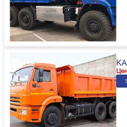
KA
Цен