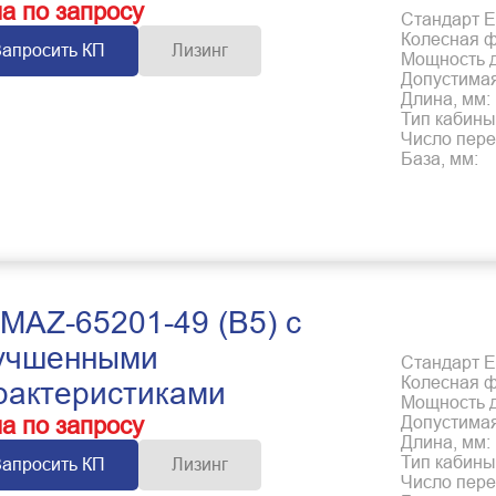
а по запросу
Стандарт Е
Колесная 
Запросить КП
Лизинг
Мощность дв
Допустимая
Длина, мм:
Тип кабины
Число пере
База, мм:
MAZ-65201-49 (B5) с
учшенными
Стандарт Е
Колесная 
рактеристиками
Мощность дв
а по запросу
Допустимая
Длина, мм:
Тип кабины
Запросить КП
Лизинг
Число пере