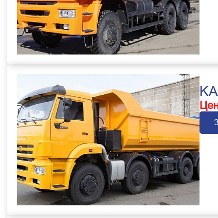
KA
Цен