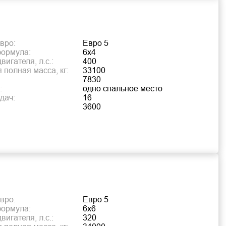
вро:
Евро 5
формула:
6х4
игателя, л.с.:
400
 полная масса, кг:
33100
7830
:
одно спальное место
дач:
16
3600
вро:
Евро 5
формула:
6х6
игателя, л.с.:
320