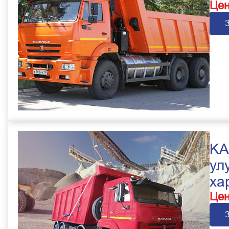
Цен
KA
ул
ха
Цен