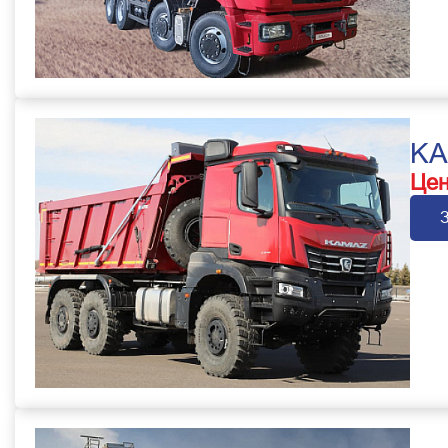
KA
Цен