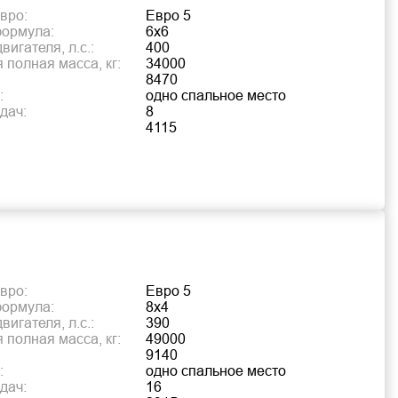
вро:
Евро 5
формула:
6х6
игателя, л.с.:
400
 полная масса, кг:
34000
8470
:
одно спальное место
дач:
8
4115
вро:
Евро 5
формула:
8х4
игателя, л.с.:
390
 полная масса, кг:
49000
9140
:
одно спальное место
дач:
16