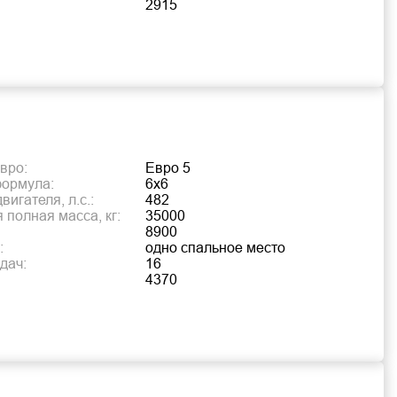
2915
вро:
Евро 5
формула:
6х6
игателя, л.с.:
482
 полная масса, кг:
35000
8900
:
одно спальное место
дач:
16
4370