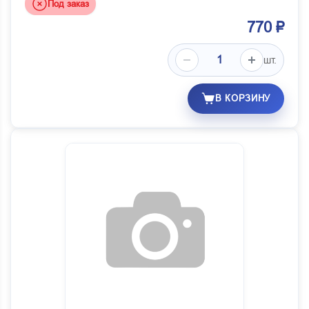
Под заказ
Роскрепеж
770 ₽
Россия
Ростар
шт.
РТИ-Компонент
В КОРЗИНУ
Сакура г.Уфа
СтартВольт-Лузар
Старый Оскол (СОАТЭ)
Технотрон
Техноформ
Тиссан
Тотал
УАЗ
Хитон-Пласт 2 г.Казань
Цитрон Концерн