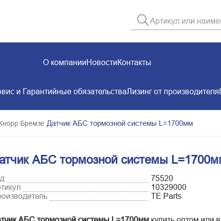
О компании
Новости
Контакты
вис и Гарантийные обязательства
Лизинг от производителя
Датчик АБС тормозной системы L=1700мм
 Кнорр Бремзе
атчик АБС тормозной системы L=1700м
д
75520
тикул
10329000
оизводитель
TE Parts
тчик АБС тормозной системы L=1700мм
купить оптом или в