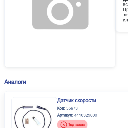
вс
Пр
за
ил
Аналоги
Датчик скорости
Код:
55673
Артикул:
4410329000
Под заказ