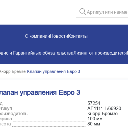
О компании
Новости
Контакты
вис и Гарантийные обязательства
Лизинг от производителя
Клапан управления Евро 3
 Кнорр Бремзе
лапан управления Евро 3
д
57254
тикул
AE1111-L/66920
оизводитель
Кнорр-Бремзе
ирина
100 мм
ысота
80 мм