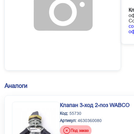
Кл
оф
Со
co
о
Аналоги
Клапан 3-ход 2-поз WABCO
Код:
55730
Артикул:
4630360080
Под заказ