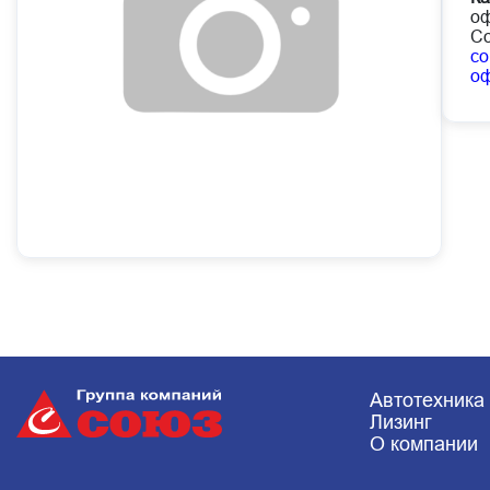
оф
Со
co
о
Автотехника
Лизинг
О компании