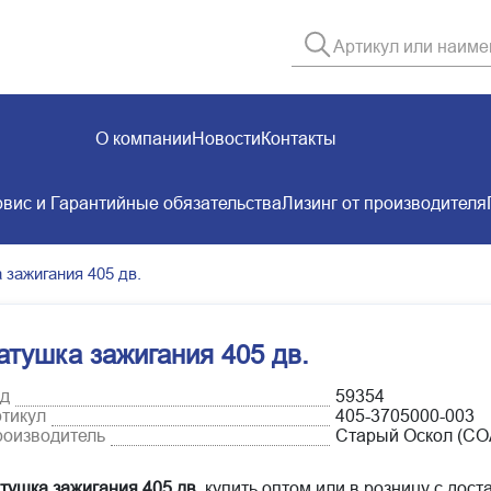
О компании
Новости
Контакты
вис и Гарантийные обязательства
Лизинг от производителя
 зажигания 405 дв.
атушка зажигания 405 дв.
д
59354
тикул
405-3705000-003
оизводитель
Старый Оскол (СО
тушка зажигания 405 дв.
купить оптом или в розницу с дост