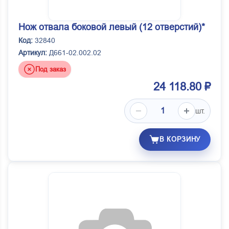
Кировоград
Мадара
Нож отвала боковой левый (12 отверстий)*
МТЗ
Код:
32840
Артикул:
Д661-02.002.02
Наб.Челны
Под заказ
ОАО Автоагрегат г.Ливны
24 118.80 ₽
ОАО БРТ
ОАО МАЗ
шт.
ООО НПФ Рессора
ОСВАР
В КОРЗИНУ
ПАО КАМАЗ
ПАО НЕФАЗ
ПРАМО (Автоприбор)
Россия
Самара