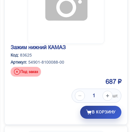
СтартВольт-Лузар
Термокам
Технотрон
Тиссан
Фритекс Ярославль
Зажим нижний КАМАЗ
Цитрон Концерн
Код:
83625
Чебоксары
Артикул:
54901-8100088-00
ЧТЗ
Под заказ
687 ₽
шт.
В КОРЗИНУ