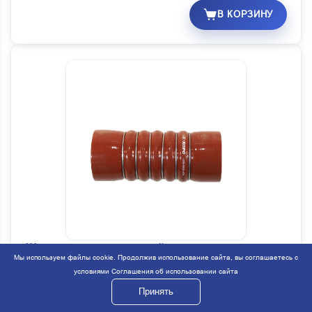
В КОРЗИНУ
Шланг соединительный охладителя
Мы используем файлы cookie. Продолжив использование сайта, вы соглашаетесь с
Код:
66343
условиями
Соглашения об использовании сайта
Артикул:
4320Я5-1109215
Принять
Под заказ