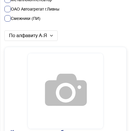
ОАО Автоагрегат г.Ливны
Смежники (ПИ)
Хорс-Силикон
По алфавиту А-Я
01273 ООО ТРАКС ВОСТОК РУС