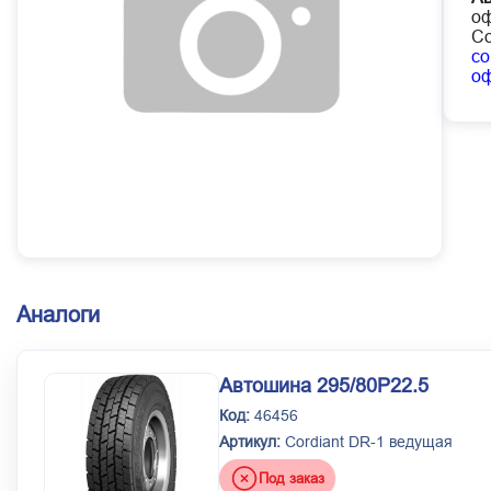
оф
Со
co
о
Аналоги
Автошина 295/80Р22.5
Код:
46456
Артикул:
Cordiant DR-1 ведущая
Под заказ