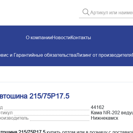
О компании
Новости
Контакты
вис и Гарантийные обязательства
Лизинг от производителя
втошина 215/75Р17.5
д
44162
тикул
Кама NR-202 веду
оизводитель
Нижнекамск
тошина 215/75Р17.5
купить оптом или в розницу с доставко