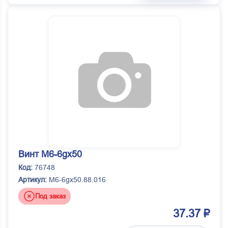
Винт М6-6gх50
Код:
76748
Артикул:
М6-6gх50.88.016
Под заказ
37.37 ₽