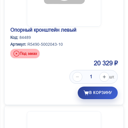
Сербия, ППТ
Скопино
Технотрон
Опорный кронштейн левый
Урал Резина Комплект
Код:
84489
Чусовой ОАОЧМЗ
Артикул:
R5490-5002043-10
Элемент
Под заказ
20 329 ₽
шт.
В КОРЗИНУ